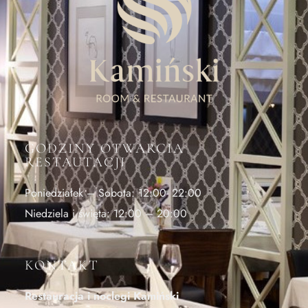
GODZINY OTWARCIA
RESTAUTACJI
Poniedziałek – Sobota: 12:00- 22:00
Niedziela i święta: 12:00 – 20:00
KONTAKT
Restauracja i noclegi Kamiński