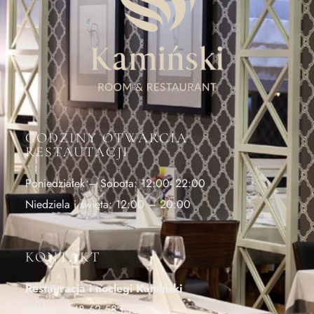
GODZINY OTWARCIA
RESTAUTACJI
Poniedziałek – Sobota: 12:00- 22:00
Niedziela i święta: 12:00 – 20:00
KONTAKT
Restauracja i noclegi Kamiński
Telefon:
+48 62 583 10 20