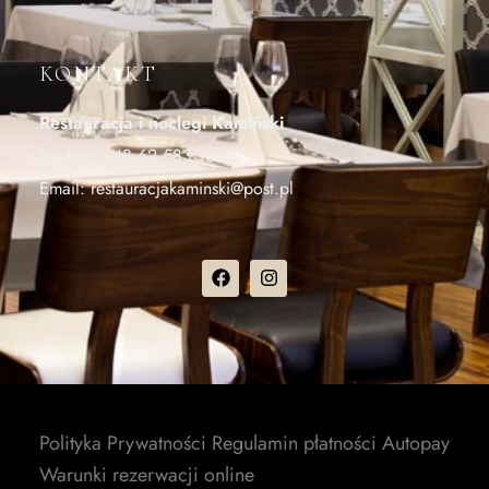
KONTAKT
Restauracja i noclegi Kamiński
Telefon:
+48 62 583 10 20
Email:
restauracjakaminski@post.pl
Polityka Prywatności
Regulamin płatności Autopay
Warunki rezerwacji online