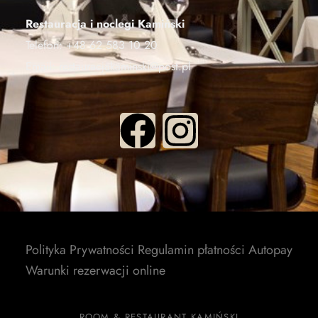
Restauracja i noclegi Kamiński
Telefon:
+48 62 583 10 20
Email:
restauracjakaminski@post.pl
Polityka Prywatności
Regulamin płatności Autopay
Warunki rezerwacji online
ROOM & RESTAURANT KAMIŃSKI