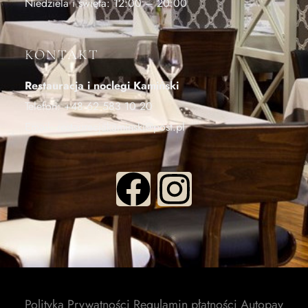
Niedziela i święta: 12:00 – 20:00
KONTAKT
Restauracja i noclegi Kamiński
Telefon:
+48 62 583 10 20
Email:
restauracjakaminski@post.pl
Polityka Prywatności
Regulamin płatności Autopay